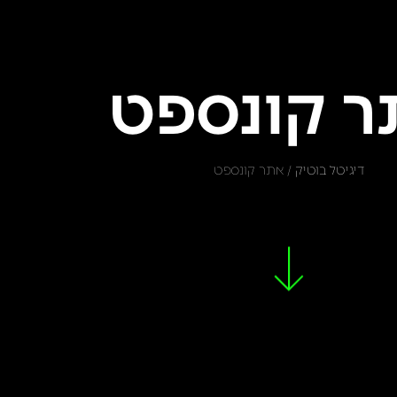
 קונספט
דיגיטל בוטיק
/
אתר קונספט