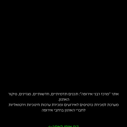
אתר “מרכז רבני אירופה”: תכנים תדמיתיים, חדשותיים, מגזינים, סיקור
הארגון.
מערכת למכירת כרטיסים לאירועים ומכירת ערכות חינוכיות וירטואליות
לחברי הארגון ברחבי אירופה
קח אותי לאתר